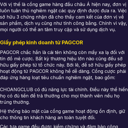
Với vị thế là cổng game hàng đầu châu Á hiện nay, đơn vị
luôn tuân thủ nghiêm ngặt các quy định được đưa ra. Việc
sở hữu 3 chứng nhận đã cho thấy cam kết của đơn vị về
sản phẩm, dịch vụ cũng như tính công bằng. Chính vì vậy,
mọi người có thể an tâm truy cập và sử dụng dịch vụ.
Giấy phép kinh doanh từ PAGCOR
PAGCOR chắc hắn là cái tên không còn mấy xa lạ đối với
tín đồ mê cược. Bất kỳ thương hiệu lớn nào cũng đều sở
hữu giấy phép từ tổ chức này. Bởi lẽ, để sở hữu giấy phép
hoạt động từ PAGCOR không hề dễ dàng. Cổng cược phải
đáp ứng hàng loạt tiêu chuẩn nghiêm ngặt, bao gồm:
CHOANGCLUB có đủ năng lực tài chính. Điều này thể hiển
họ có đủ tiền để trả thưởng cho mọi thành viên nếu họ
trúng thưởng.
Hệ thống bảo mật của cổng game hoạt động ổn định, giữ
cho thông tin khách hàng an toàn tuyệt đối.
Các tựa game đều được kiểm chứng và đảm bảo công