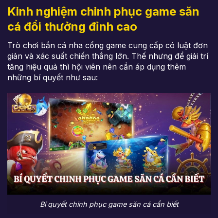
Kinh nghiệm chinh phục game săn
cá đổi thưởng đỉnh cao
Trò chơi bắn cá nha cổng game cung cấp có luật đơn
giản và xác suất chiến thắng lớn. Thế nhưng để giải trí
tăng hiệu quả thì hội viên nên cần áp dụng thêm
những bí quyết như sau:
Bí quyết chinh phục game săn cá cần biết