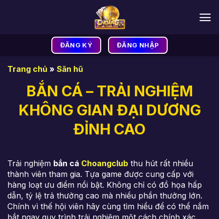
Bỏ
qua
nội
dung
ĐĂNG KÝ
ĐĂNG NHẬP
Trang chủ
»
Săn hũ
BẮN CÁ – TRẢI NGHIỆM
KHÔNG GIAN ĐẠI DƯƠNG
ĐỈNH CAO
Trải nghiệm
bắn cá
Choangclub
thu hút rất nhiều
thành viên tham gia. Tựa game được cung cấp với
hàng loạt ưu điểm nổi bật. Không chỉ có đồ họa hấp
dẫn, tỷ lệ trả thưởng cao mà nhiều phần thưởng lớn.
Chính vì thế hội viên hãy cùng tìm hiểu để có thể nắm
bắt ngay quy trình trải nghiệm một cách chính xác.