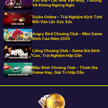
Xóc Đĩa – Lắc Nhẹ Vận May, Thưởng
Về Không Ngừng Nghỉ
Sicbo Online – Trải Nghiệm Kịch Tính
Mỗi Ván Lắc Xúc Xắc
Angry Bird Choáng Club – Mini Game
Đỉnh Cao Năm 2025
Liêng Choáng Club – Game Bài Đỉnh
Cao, Trải Nghiệm Hấp Dẫn
Mậu Binh Choáng Club – Tham Gia
Game Hay, Giải Trí Hấp Dẫn