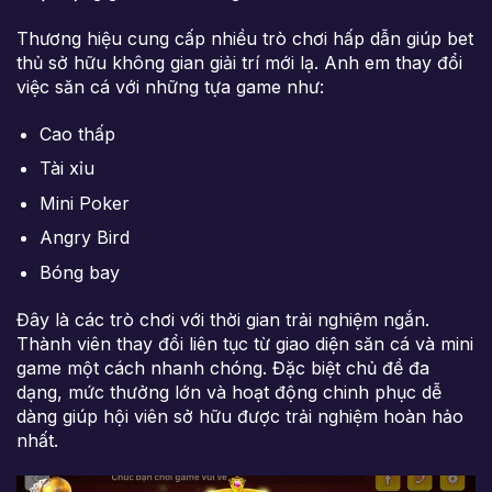
Thương hiệu cung cấp nhiều trò chơi hấp dẫn giúp bet
thủ sở hữu không gian giải trí mới lạ. Anh em thay đổi
việc săn cá với những tựa game như:
Cao thấp
Tài xỉu
Mini Poker
Angry Bird
Bóng bay
Đây là các trò chơi với thời gian trải nghiệm ngắn.
Thành viên thay đổi liên tục từ giao diện săn cá và mini
game một cách nhanh chóng. Đặc biệt chủ đề đa
dạng, mức thưởng lớn và hoạt động chinh phục dễ
dàng giúp hội viên sở hữu được trải nghiệm hoàn hảo
nhất.