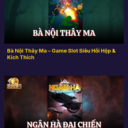
Bà Nội Thây Ma – Game Slot Siêu Hồi Hộp &
Kích Thích