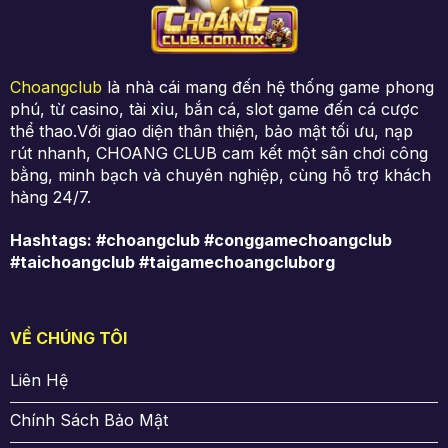
Choangclub
là nhà cái mang đến hệ thống game phong
phú, từ casino, tài xỉu, bắn cá, slot game đến cá cược
thể thao.Với giao diện thân thiện, bảo mật tối ưu, nạp
rút nhanh, CHOANG CLUB cam kết một sân chơi công
bằng, minh bạch và chuyên nghiệp, cùng hỗ trợ khách
hàng 24/7.
Hashtags: #choangclub #conggamechoangclub
#taichoangclub #taigamechoangcluborg
VỀ CHÚNG TÔI
Liên Hệ
Chính Sách Bảo Mật