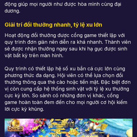
động giúp mọi người như được hòa mình cùng đại
dương.
Giải trí đổi thưởng nhanh, tỷ lệ xu lớn
Hoạt động đổi thưởng được cổng game thiết lập với
quy trình đơn giản nên diễn ra khá nhanh. Thành viên
sẽ được nhận thưởng ngay sau khi hạ gục được sinh
vật bất kỳ trên màn hình.
Quy trình có thiết lập hệ số xu bắn cá cực lớn cùng
phương thức đa dạng. Hội viên có thể lựa chọn đổi
thưởng thông qua thẻ cào hoặc tiền mặt. Đặc biệt đơn
vị còn cung cấp hệ thống sinh vật với tỷ lệ xu thưởng
cực kỳ lớn. So sánh có những đơn vị khác, cổng
game hoàn toàn đem đến cho mọi người cơ hội kiếm
lời cực kỳ khủng.