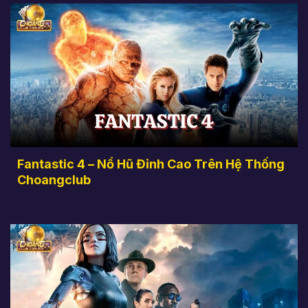
Fantastic 4 – Nổ Hũ Đỉnh Cao Trên Hệ Thống
Choangclub