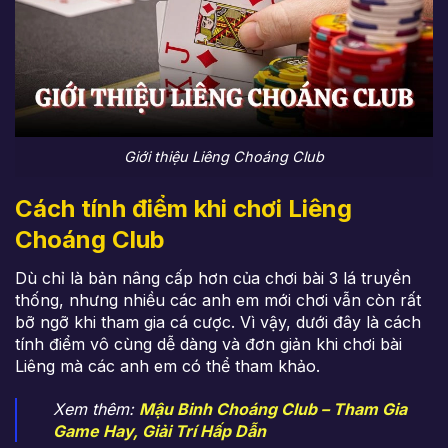
Giới thiệu Liêng Choáng Club
Cách tính điểm khi chơi Liêng
Choáng Club
Dù chỉ là bản nâng cấp hơn của chơi bài 3 lá truyền
thống, nhưng nhiều các anh em mới chơi vẫn còn rất
bỡ ngỡ khi tham gia cá cược. Vì vậy, dưới đây là cách
tính điểm vô cùng dễ dàng và đơn giản khi chơi bài
Liêng mà các anh em có thể tham khảo.
Xem thêm:
Mậu Binh Choáng Club – Tham Gia
Game Hay, Giải Trí Hấp Dẫn