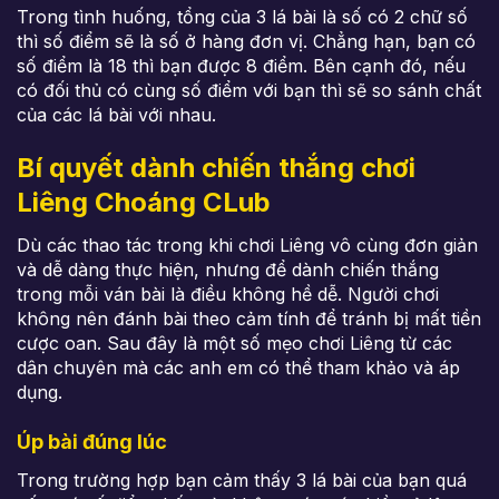
Trong tình huống, tổng của 3 lá bài là số có 2 chữ số
thì số điểm sẽ là số ở hàng đơn vị. Chẳng hạn, bạn có
số điểm là 18 thì bạn được 8 điểm. Bên cạnh đó, nếu
có đối thủ có cùng số điểm với bạn thì sẽ so sánh chất
của các lá bài với nhau.
Bí quyết dành chiến thắng chơi
Liêng Choáng CLub
Dù các thao tác trong khi chơi Liêng vô cùng đơn giản
và dễ dàng thực hiện, nhưng để dành chiến thắng
trong mỗi ván bài là điều không hề dễ. Người chơi
không nên đánh bài theo cảm tính để tránh bị mất tiền
cược oan. Sau đây là một số mẹo chơi Liêng từ các
dân chuyên mà các anh em có thể tham khảo và áp
dụng.
Úp bài đúng lúc
Trong trường hợp bạn cảm thấy 3 lá bài của bạn quá