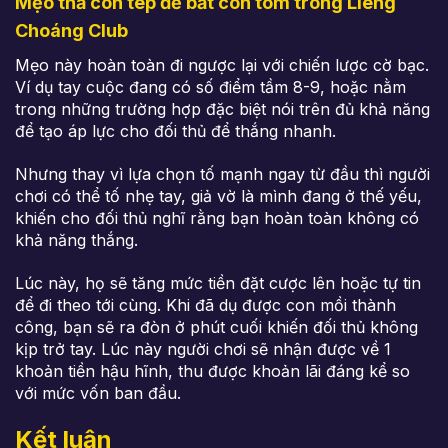
Mẹo thả con tép để bắt con tôm trong
Liêng
Choáng Club
Mẹo này hoàn toàn đi ngược lại với chiến lược cờ bạc.
Ví dụ tay cuộc đang có số điểm tầm 8-9, hoặc nằm
trong những trường hợp đặc biệt nói trên đủ khả năng
để tạo áp lực cho đối thủ để thắng nhanh.
Nhưng thay vì lựa chọn tố mạnh ngay từ đầu thì người
chơi có thể tố nhẹ tay, giả vờ là mình đang ở thế yếu,
khiến cho đối thủ nghĩ rằng bạn hoàn toàn không có
khả năng thắng.
Lúc này, họ sẽ tăng mức tiền đặt cược lên hoặc tự tin
để đi theo tới cùng. Khi đã dụ được con mồi thành
công, bạn sẽ ra đòn ở phút cuối khiến đối thủ không
kịp trở tay. Lúc này người chơi sẽ nhận được về 1
khoản tiền hậu hĩnh, thu được khoản lãi đáng kể so
với mức vốn ban đầu.
Kết luận