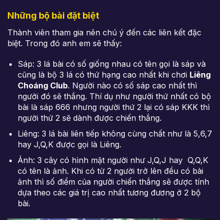
Những bộ bài đặt biệt
Thành viên tham gia nên chú ý đến các liên kết đặc
biệt. Trong đó anh em sẽ thấy:
Sáp: 3 lá bài có số giống nhau có tên gọi là sáp và
cũng là bộ 3 lá có thứ hạng cao nhất khi chơi
Liêng
Choáng Club
. Người nào có số sáp cao nhất thì
người đó sẽ thắng. Thí dụ như người thứ nhất có bộ
bài là sáp 666 nhưng người thứ 2 lại có sáp KKK thì
người thứ 2 sẽ dành được chiến thắng.
Liêng: 3 lá bài liên tiếp không cùng chất như là 5,6,7
hay J,Q,K được gọi là Liêng.
Ảnh: 3 cây có hình mặt người như J,Q,J hay Q,Q,K
có tên là ảnh. Khi có từ 2 người trở lên đều có bài
ảnh thì số điểm của người chiến thắng sẽ được tính
dựa theo các giá trị cao nhất tương đương ở 2 bộ
bài.