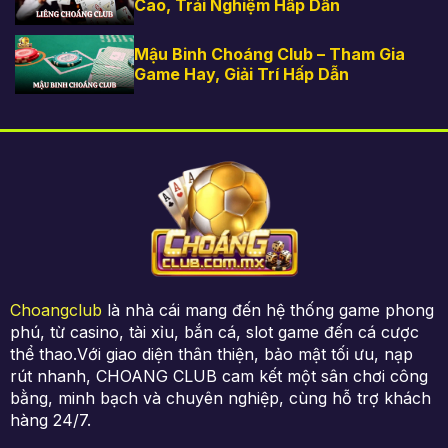
Cao, Trải Nghiệm Hấp Dẫn
Mậu Binh Choáng Club – Tham Gia
Game Hay, Giải Trí Hấp Dẫn
Choangclub
là nhà cái mang đến hệ thống game phong
phú, từ casino, tài xỉu, bắn cá, slot game đến cá cược
thể thao.Với giao diện thân thiện, bảo mật tối ưu, nạp
rút nhanh, CHOANG CLUB cam kết một sân chơi công
bằng, minh bạch và chuyên nghiệp, cùng hỗ trợ khách
hàng 24/7.