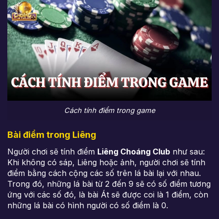
Cách tính điểm trong game
Bài điểm trong Liêng
Người chơi sẽ tính điểm
Liêng Choáng Club
như sau:
Khi không có sáp, Liêng hoặc ảnh, người chơi sẽ tính
điểm bằng cách cộng các số trên lá bài lại với nhau.
Trong đó, những lá bài từ 2 đến 9 sẽ có số điểm tương
ứng với các số đó, là bài Át sẽ được coi là 1 điểm, còn
những lá bài có hình người có số điểm là 0.