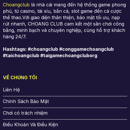
Choangclub
là nhà cái mang đến hệ thống game phong
phú, từ casino, tài xỉu, bắn cá, slot game đến cá cược
thể thao.Với giao diện thân thiện, bảo mật tối ưu, nạp
rút nhanh, CHOANG CLUB cam kết một sân chơi công
bằng, minh bạch và chuyên nghiệp, cùng hỗ trợ khách
hàng 24/7.
Hashtags: #choangclub #conggamechoangclub
#taichoangclub #taigamechoangcluborg
VỀ CHÚNG TÔI
Liên Hệ
Chính Sách Bảo Mật
Chơi có trách nhiệm
Điều Khoản Và Điều Kiện