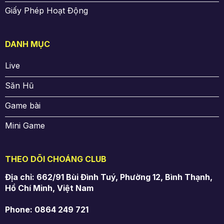
Giấy Phép Hoạt Động
DANH MỤC
Live
Săn Hũ
Game bài
Mini Game
THEO DÕI CHOÁNG CLUB
Địa chỉ: 662/91 Bùi Đình Tuý, Phường 12, Bình Thạnh,
Hồ Chí Minh, Việt Nam
Phone: 0864 249 721