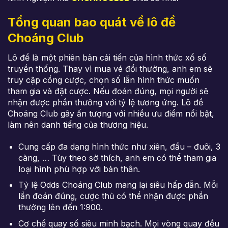
Tổng quan bao quát về lô đề
Choáng Club
Lô đề là một phiên bản cải tiến của hình thức xổ số
truyền thống. Thay vì mua vé đổi thưởng, anh em sẽ
truy cập cổng cược, chọn số lẫn hình thức muốn
tham gia và đặt cược. Nếu đoán đúng, mọi người sẽ
nhận được phần thưởng với tỷ lệ tương ứng. Lô đề
Choáng Club gây ấn tượng với nhiều ưu điểm nổi bật,
làm nên danh tiếng của thương hiệu.
Cung cấp đa dạng hình thức như xiên, đầu – đuôi, 3
càng, … Tùy theo sở thích, anh em có thể tham gia
loại hình phù hợp với bản thân.
Tỷ lệ Odds Choáng Club mang lại siêu hấp dẫn. Mỗi
lần đoán đúng, cược thủ có thể nhận được phần
thưởng lên đến 1:900.
Cơ chế quay số siêu minh bạch. Mọi vòng quay đều