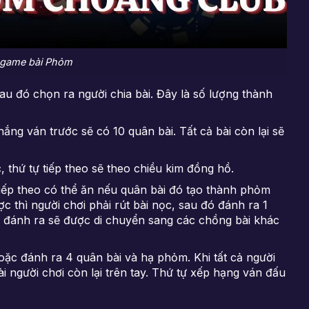
 game bài Phỏm
sau đó chọn ra người chia bài. Đây là số lượng thành
hắng ván trước sẽ có 10 quân bài. Tất cả bài còn lại sẽ
, thứ tự tiếp theo sẽ theo chiều kim đồng hồ.
tiếp theo có thể ăn nếu quân bài đó tạo thành phỏm
 thì người chơi phải rút bài nọc, sau đó đánh ra 1
ài đánh ra sẽ được di chuyển sang các chồng bài khác
hoặc đánh ra 4 quân bài và hạ phỏm. Khi tất cả người
ài người chơi còn lại trên tay. Thứ tự xếp hạng ván đấu