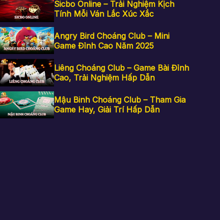
Sicbo Online – Trải Nghiệm Kịch
Tính Mỗi Ván Lắc Xúc Xắc
Angry Bird Choáng Club – Mini
Game Đỉnh Cao Năm 2025
Liêng Choáng Club – Game Bài Đỉnh
Cao, Trải Nghiệm Hấp Dẫn
Mậu Binh Choáng Club – Tham Gia
Game Hay, Giải Trí Hấp Dẫn