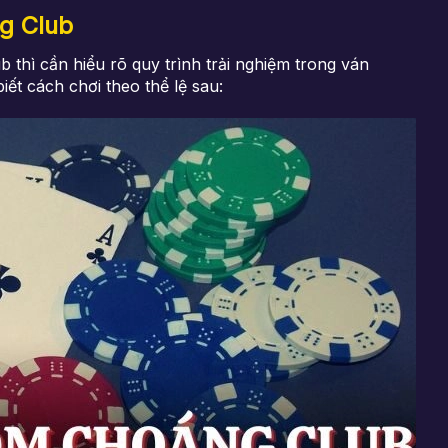
g Club
hì cần hiểu rõ quy trình trải nghiệm trong ván
ết cách chơi theo thể lệ sau: