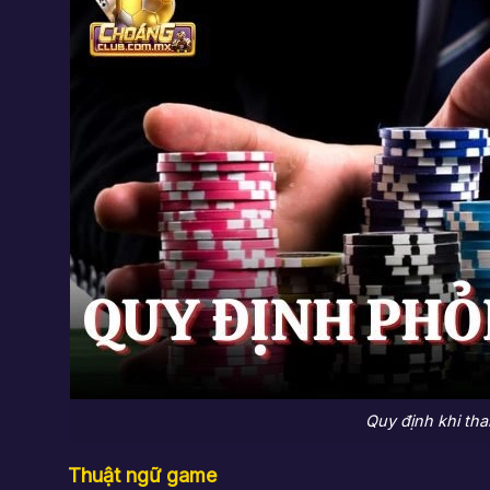
Quy định khi th
Thuật ngữ game