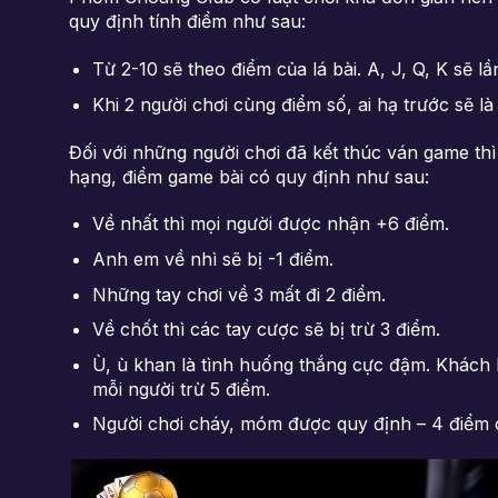
quy định tính điểm như sau:
Từ 2-10 sẽ theo điểm của lá bài. A, J, Q, K sẽ lầ
Khi 2 người chơi cùng điểm số, ai hạ trước sẽ là 
Đối với những người chơi đã kết thúc ván game thì
hạng, điểm game bài có quy định như sau:
Về nhất thì mọi người được nhận +6 điểm.
Anh em về nhì sẽ bị -1 điểm.
Những tay chơi về 3 mất đi 2 điểm.
Về chốt thì các tay cược sẽ bị trừ 3 điểm.
Ù, ù khan là tình huống thắng cực đậm. Khách h
mỗi người trừ 5 điểm.
Người chơi cháy, móm được quy định – 4 điểm c